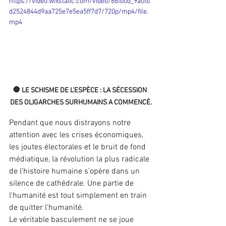
https://video.wixstatic.com/video/66fb0d_9a0fb
d2524844d9aa725e7e5ea5ff7d7/720p/mp4/file.
mp4
🛑 LE SCHISME DE L’ESPÈCE : LA SÉCESSION 
DES OLIGARCHES SURHUMAINS A COMMENCÉ.
Pendant que nous distrayons notre 
attention avec les crises économiques, 
les joutes électorales et le bruit de fond 
médiatique, la révolution la plus radicale 
de l'histoire humaine s'opère dans un 
silence de cathédrale. Une partie de 
l'humanité est tout simplement en train 
de quitter l'humanité.
Le véritable basculement ne se joue 