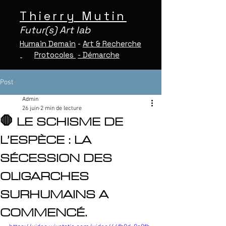
Thierry Mutin
Futur(s) Art lab
Humain Demain
-
Art & Recherche
Protocoles
-
Démarche
-
Post
Admin
26 juin
2 min de lecture
🛑 LE SCHISME DE
L’ESPÈCE : LA
SÉCESSION DES
OLIGARCHES
SURHUMAINS A
COMMENCÉ.