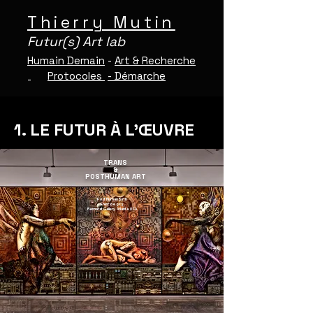
Thierry Mutin
Futur(s) Art lab
Humain Demain
-
Art & Recherche
Protocoles
-
Démarche
-
1. LE FUTUR À L’ŒUVRE
TRANS
&
POSTHUMAN ART
Post Human Birth
Frescoe 9x3.
Besharat Gallery. Atlanta. USA