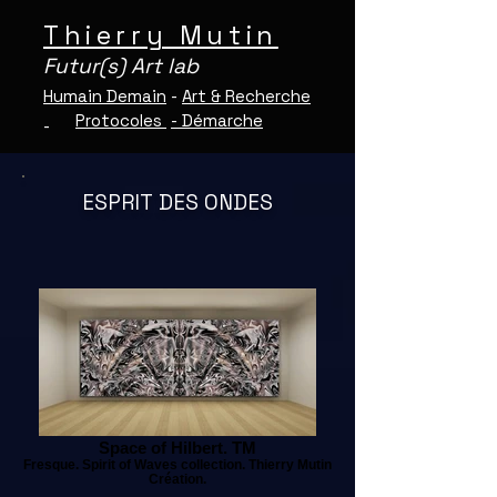
Thierry Mutin
Futur(s) Art lab
Humain Demain
-
Art & Recherche
Protocoles
-
Démarche
-
ESPRIT DES ONDES
Space of Hilbert. TM
Fresque. Spirit of Waves collection. Thierry Mutin
Création.