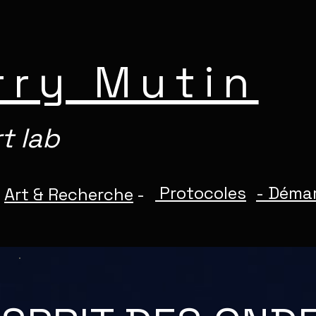
rry Mutin
t lab
Protocoles
-
Déma
-
Art & Recherche
-