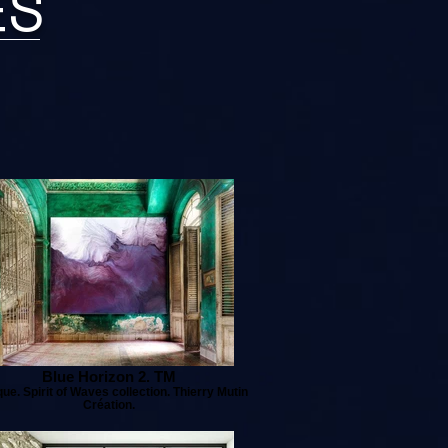
ES
Blue Horizon 2. TM
ue. Spirit of Waves collection. Thierry Mutin
Création.