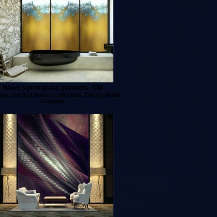
Wave spirit glass pannels. TM
ue. Spirit of Waves collection. Thierry Mutin
Création.