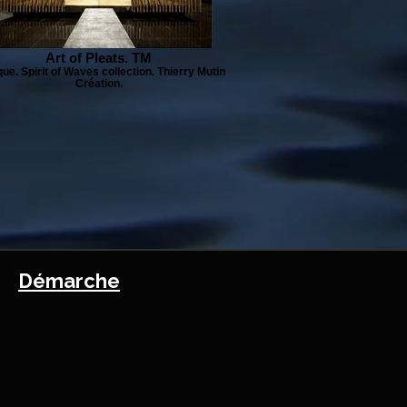
Art of Pleats. TM
ue. Spirit of Waves collection. Thierry Mutin
Création.
Démarche