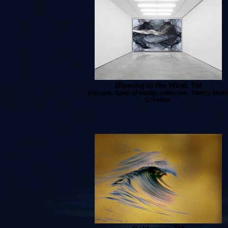
Blowing in the Wind. TM
Fresque. Spirit of Matter collection. Thierry Muti
Création.