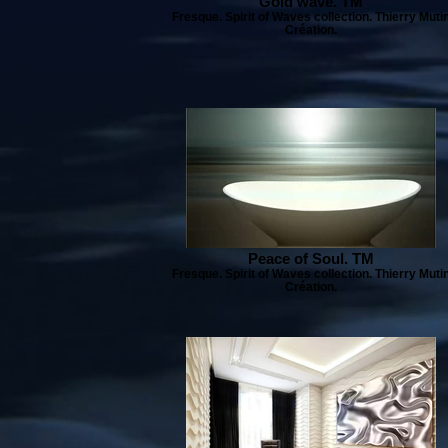
Gold wave. TM
Fresque. Spirit of Waves collection. Thierry Muti
Création.
Peace of Soul. TM
Fresque. Spirit of Waves collection. Thierry Muti
Création.