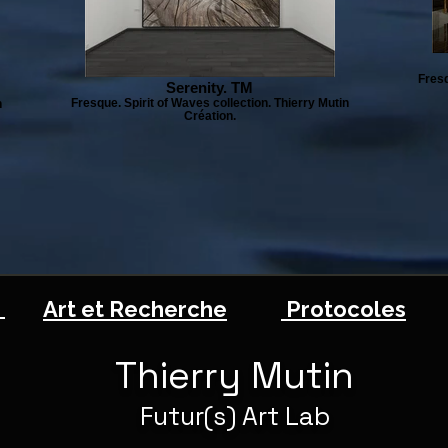
Fresq
Serenity. TM
Fresque. Spirit of Waves collection. Thierry Mutin
n
Création.
n
Art et Recherche
Protocoles
Thierry Mutin
Futur(s) Art Lab