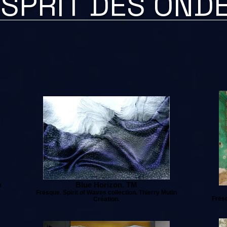
SPRIT DES OND
Blue Horizon. TM
n
Fresque. Spirit of Waves collection. Thierry Mutin
Fresq
Création.