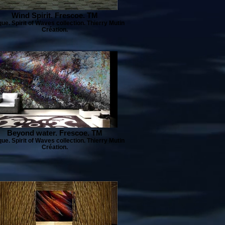
Wind Spirit. Frescoe. TM
ue. Spirit of Waves collection. Thierry Mutin
Création.
Beyond water. Frescoe. TM
ue. Spirit of Waves collection. Thierry Mutin
Création.