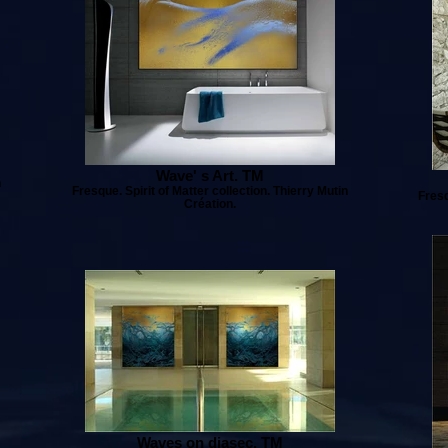
Wave' s Art. TM
n
Fresque. Spirit of Matter collection. Thierry Mutin
Fresq
Création.
Waves on diasec. TM