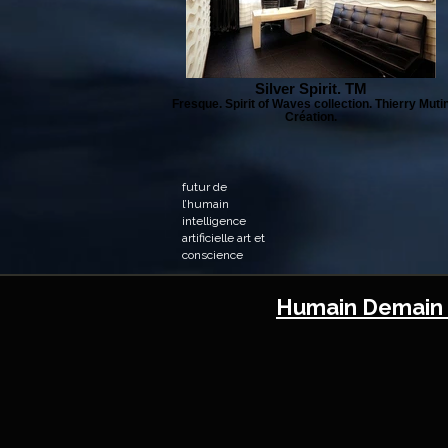
Silver Spirit. TM
Fresque. Spirit of Waves collection. Thierry Muti
Création.
futur de
l’humain
intelligence
artificielle art et
conscience
Humain Demai