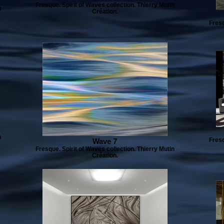
Fresque. Spirit of Waves collection. Thierry Mutin
n
Création.
Fresq
n
Fresq
Wave 7
Fresque. Spirit of Waves collection. Thierry Mutin
Création.