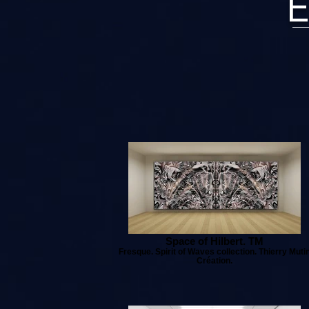
E
Space of Hilbert. TM
Fresque. Spirit of Waves collection. Thierry Muti
Création.