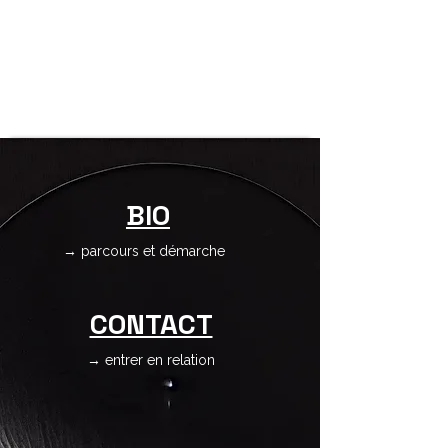
Thierry Mutin
Futur(s) Art lab
Humain Demain
-
Art & Recherche
Protocoles
-
Démarche
-
BIO
→ parcours et démarche
CONTACT
→ entrer en relation